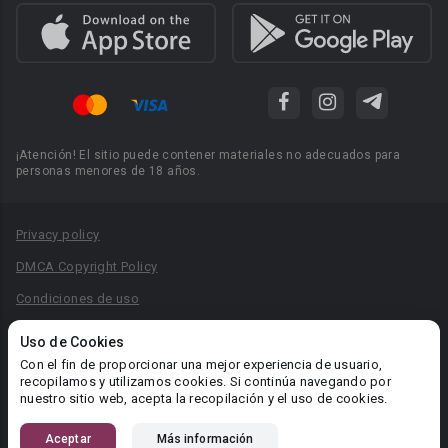
¡Atención! El sitio puede contener materiales no adecuados para
personas menores de 18 años.
Privacy policy
DMCA Copyright Policy
Condiciones de uso
Acuerdo de Privacidad
Uso de Cookies
Reglas para la publicación de libros
Con el fin de proporcionar una mejor experiencia de usuario,
recopilamos y utilizamos cookies. Si continúa navegando por
Área RR.PP.: pr@booknet.com
nuestro sitio web, acepta la recopilación y el uso de cookies.
Aceptar
Más información
© 2026 Booknet. Todos los derechos reservados.