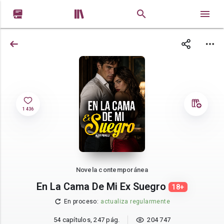


1 436
Novela contemporánea
En La Cama De Mi Ex Suegro
18+
En proceso
:
actualiza regularmente
54 capítulos, 247 pág.
204 747