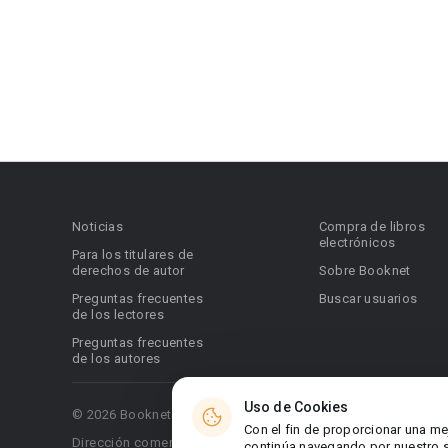
Noticias
Compra de libros
electrónicos
Para los titulares de
derechos de autor
Sobre Booknet
Preguntas frecuentes
Buscar usuarios
de los lectores
Preguntas frecuentes
de los autores
Uso de Cookies
© 2026 Booknet. Todos los derechos reservados.
Con el fin de proporcionar una me
Dirección comercial: Griva Digeni 51, oficina 1, Larnaca, 6036
continúa navegando por nuestro si