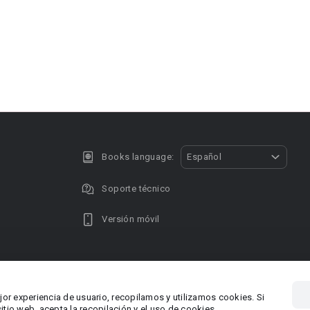
Books language:
Español
Soporte técnico
Versión móvil
Privacy policy
DMCA Copyright
jor experiencia de usuario, recopilamos y utilizamos cookies. Si
, Chipre
Área RR.P
tio web, acepta la recopilación y el uso de cookies.