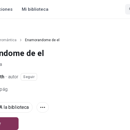
ciones
Mi biblioteca
 romántica
Enamorandome de el
ndome de el
a
ith
·
autor
Seguir
 pág.
A la biblioteca
r