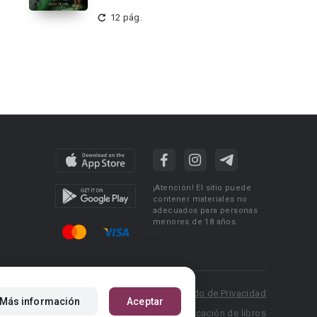
12 pág.
¡Atención! El sitio puede
contener materiales no
adecuados para personas
menores de 18 años.
 Policy
Condiciones de uso
Acuerdo de Privacidad
Más información
Aceptar
P.: pr@booknet.com
Reglas para la publicación de libros