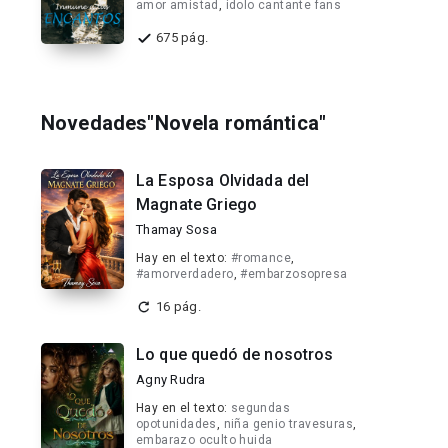
amor amistad
,
idolo cantante fans
675 pág.
Novedades"Novela romántica"
La Esposa Olvidada del
Magnate Griego
Thamay Sosa
Hay en el texto:
#romance
,
#amorverdadero
,
#embarzosopresa
16 pág.
Lo que quedó de nosotros
Agny Rudra
Hay en el texto:
segundas
opotunidades
,
niña genio travesuras
,
embarazo oculto huida