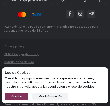
¡Atención! El sitio puede contener materiales no adecuados para
personas menores de 18 años.
Privacy policy
DMCA Copyright Policy
Condiciones de uso
Acuerdo de Privacidad
Uso de Cookies
Reglas para la publicación de libros
Con el fin de proporcionar una mejor experiencia de usuario,
recopilamos y utilizamos cookies. Si continúa navegando por
Área RR.PP.: pr@booknet.com
nuestro sitio web, acepta la recopilación y el uso de cookies.
Aceptar
Más información
© 2026 Booknet. Todos los derechos reservados.
Dirección comercial: Griva Digeni 51, oficina 1, Larnaca, 6036,
Chipre