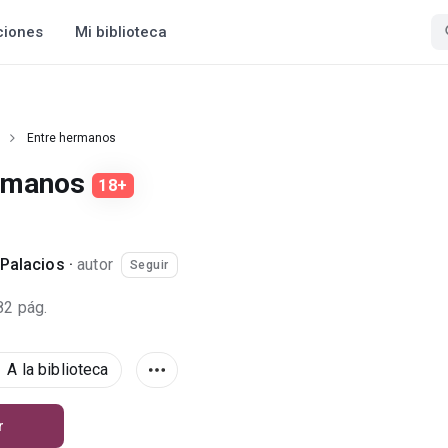
ciones
Mi biblioteca
Entre hermanos
ermanos
18+
Palacios
·
autor
Seguir
82 pág.
A la biblioteca
r