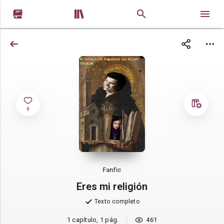


0
Fanfic
Eres mi religión
Texto completo
1 capítulo, 1 pág.
461