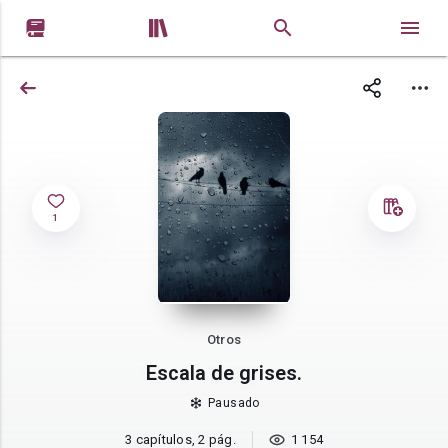


1
Otros
Escala de grises.
Pausado
3 capítulos, 2 pág.
1 154