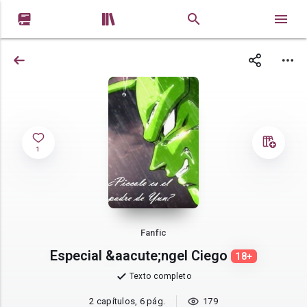


1
Fanfic
Especial &aacute;ngel Ciego
18+
Texto completo
2 capítulos, 6 pág.
179