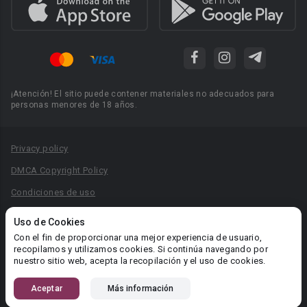
¡Atención! El sitio puede contener materiales no adecuados para
personas menores de 18 años.
Privacy policy
DMCA Copyright Policy
Condiciones de uso
Acuerdo de Privacidad
Uso de Cookies
Reglas para la publicación de libros
Con el fin de proporcionar una mejor experiencia de usuario,
recopilamos y utilizamos cookies. Si continúa navegando por
Área RR.PP.: pr@booknet.com
nuestro sitio web, acepta la recopilación y el uso de cookies.
Aceptar
Más información
© 2026 Booknet. Todos los derechos reservados.