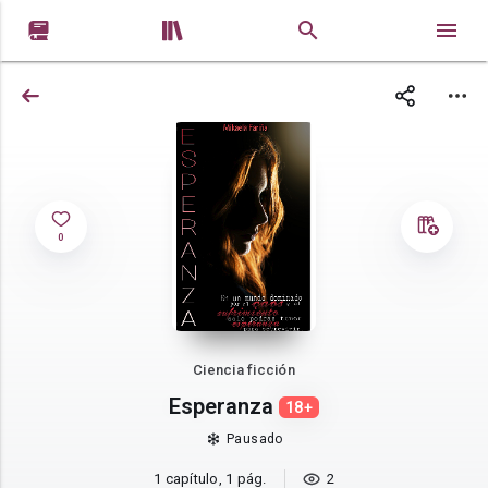


0
Ciencia ficción
Esperanza
18+
Pausado
1 capítulo, 1 pág.
2