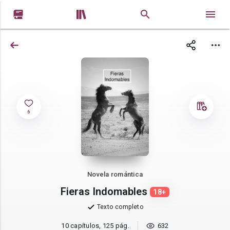


6
Novela romántica
Fieras Indomables
18+
Texto completo
10 capítulos, 125 pág.
632