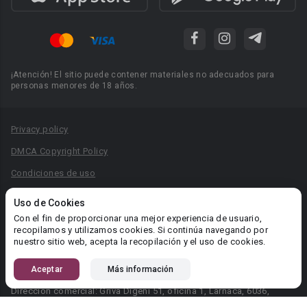
¡Atención! El sitio puede contener materiales no adecuados para
personas menores de 18 años.
Privacy policy
DMCA Copyright Policy
Condiciones de uso
Acuerdo de Privacidad
Uso de Cookies
Reglas para la publicación de libros
Con el fin de proporcionar una mejor experiencia de usuario,
recopilamos y utilizamos cookies. Si continúa navegando por
Área RR.PP.: pr@booknet.com
nuestro sitio web, acepta la recopilación y el uso de cookies.
Aceptar
Más información
© 2026 Booknet. Todos los derechos reservados.
Dirección comercial: Griva Digeni 51, oficina 1, Larnaca, 6036,
Chipre