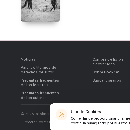
Noticias
Compra de libros
electrónicos
Para los titulares de
derechos de autor
Sobre Booknet
Preguntas frecuentes
Buscar usuarios
de los lectores
Preguntas frecuentes
de los autores
Uso de Cookies
© 2026 Booknet. Todos los derechos reservados.
Con el fin de proporcionar una me
Dirección comercial: Griva Digeni 51, oficina 1, Larnaca, 6036
continúa navegando por nuestro si