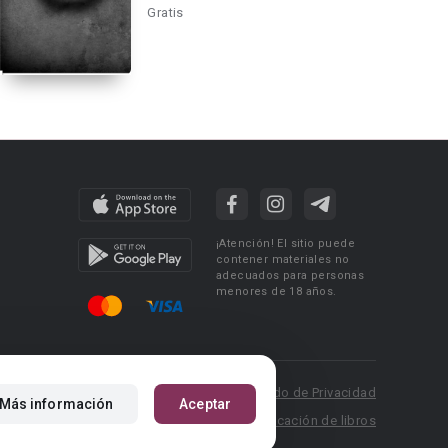
Gratis
¡Atención! El sitio puede
contener materiales no
adecuados para personas
menores de 18 años.
 Policy
Condiciones de uso
Acuerdo de Privacidad
Más información
Aceptar
P.: pr@booknet.com
Reglas para la publicación de libros