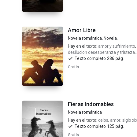
Amor Libre
Novela romántica
,
Novela
contemporánea
Hay en el texto:
amor y sufrimiento
,
desilucion desesperanza y tristeza
,
padres en contra del amor
Texto completo 286 pág.
Gratis
Fieras Indomables
Novela romántica
Hay en el texto:
celos
,
amor
,
siglo xi
Texto completo 125 pág.
Gratis