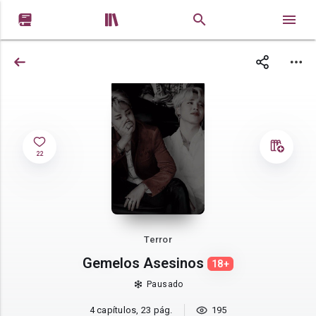


22
Terror
Gemelos Asesinos
18+
Pausado
4 capítulos, 23 pág.
195