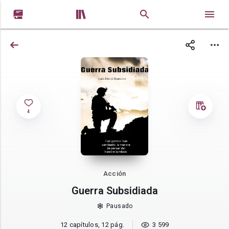


4
Acción
Guerra Subsidiada
Pausado
12 capítulos, 12 pág.
3 599