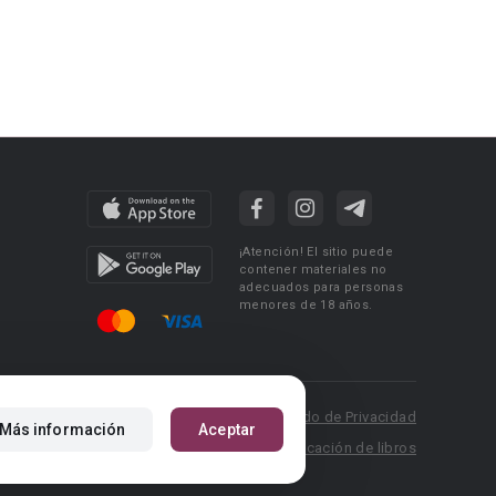
¡Atención! El sitio puede
contener materiales no
adecuados para personas
menores de 18 años.
 Policy
Condiciones de uso
Acuerdo de Privacidad
Más información
Aceptar
P.: pr@booknet.com
Reglas para la publicación de libros