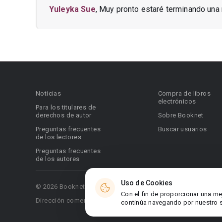
Yuleyka Sue
, Muy pronto estaré terminando una 
Noticias
Compra de libros
electrónicos
Para los titulares de
derechos de autor
Sobre Booknet
Preguntas frecuentes
Buscar usuarios
de los lectores
Preguntas frecuentes
de los autores
Uso de Cookies
© 2026 Booknet. Todos los derechos reservados.
Con el fin de proporcionar una me
Dirección comercial: Griva Digeni 51, oficina 1, Larnaca, 6036
continúa navegando por nuestro si