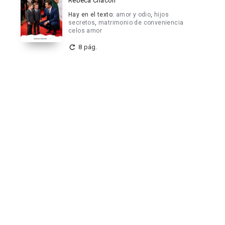
Rebeca Chacón
Hay en el texto:
amor y odio
,
hijos
secretos
,
matrimonio de conveniencia
celos amor
8 pág.