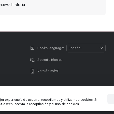
nueva historia.
Books language:
Español
Soporte técnico
Versión móvil
Privacy policy
DMCA Copyright
jor experiencia de usuario, recopilamos y utilizamos cookies. Si
, Chipre
Área RR.P
tio web, acepta la recopilación y el uso de cookies.