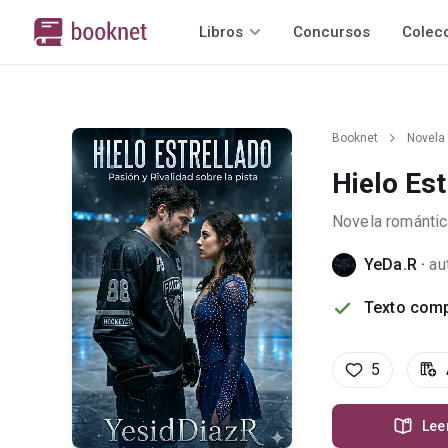
Libros
Concursos
Colec
Booknet
Novela
Hielo Est
Novela romántic
YeDa.R
·
au
Texto comp
5
Lee