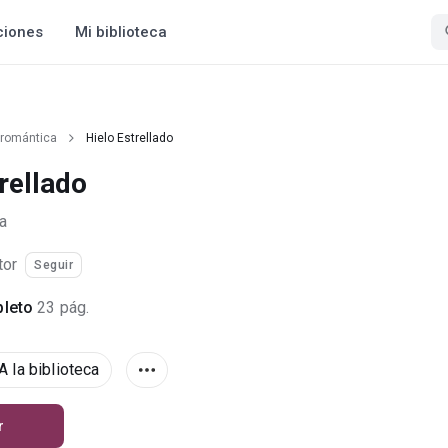
ciones
Mi biblioteca
 romántica
Hielo Estrellado
rellado
a
tor
Seguir
leto
23 pág.
A la biblioteca
r