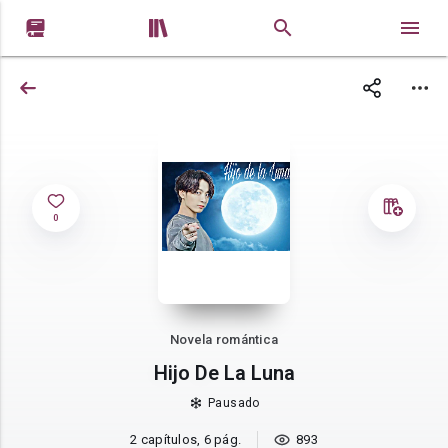


0
Novela romántica
Hijo De La Luna
Pausado
2 capítulos, 6 pág.
893