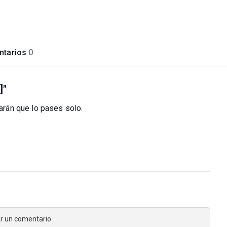
tarios
0
]"
jarán que lo pases solo.
jar un comentario