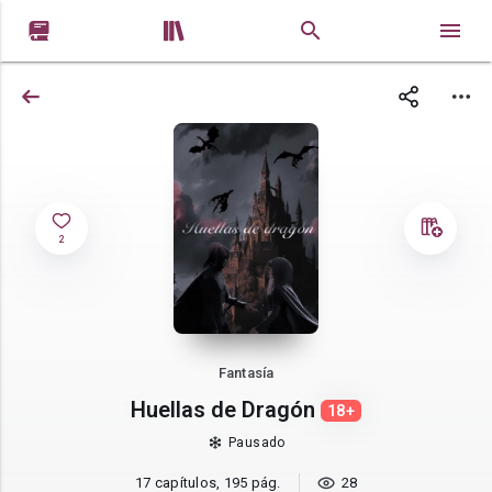


2
Fantasía
Huellas de Dragón
18+
Pausado
17 capítulos, 195 pág.
28