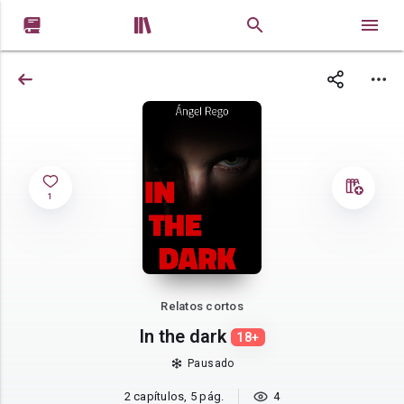


1
Relatos cortos
In the dark
18+
Pausado
2 capítulos, 5 pág.
4