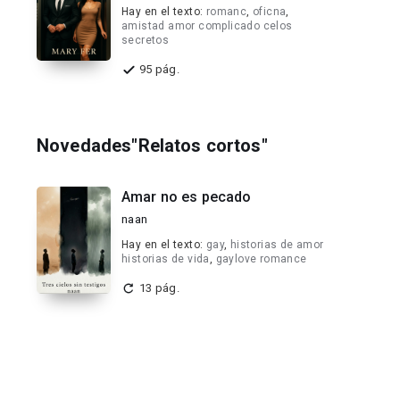
Hay en el texto:
romanc
,
oficna
,
amistad amor complicado celos
secretos
95 pág.
Novedades"Relatos cortos"
Amar no es pecado
naan
Hay en el texto:
gay
,
historias de amor
historias de vida
,
gaylove romance
13 pág.