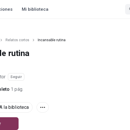
ciones
Mi biblioteca
Relatos cortos
Incansable rutina
e rutina
tor
Seguir
leto
1 pág.
A la biblioteca
r