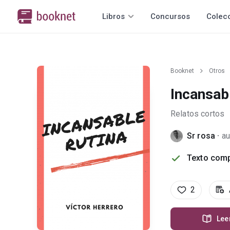
Libros
Concursos
Colec
Booknet
Otros
Incansabl
Relatos cortos
Sr rosa
·
au
Texto comp
2
Lee