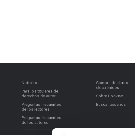
Noticias
Compra de libros
electrónicos
Para los titulares de
derechos de autor
Sobre Booknet
Preguntas frecuentes
Buscar usuarios
de los lectores
Preguntas frecuentes
de los autores