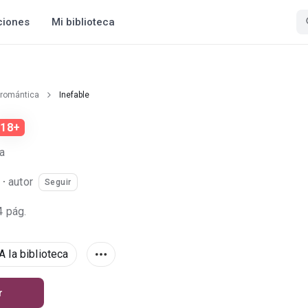
ciones
Mi biblioteca
 romántica
Inefable
18+
a
·
autor
Seguir
4 pág.
A la biblioteca
r