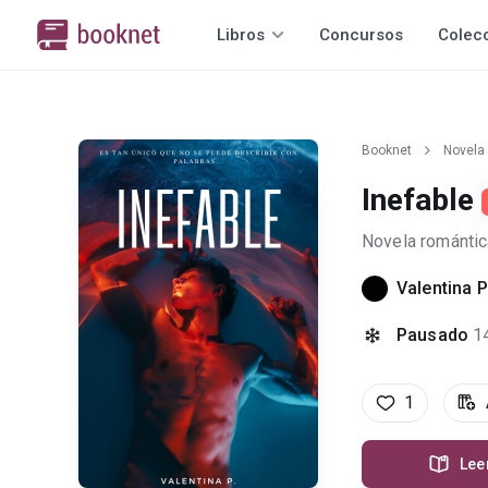
Libros
Concursos
Colec
Booknet
Novela
Inefable
Novela romántic
Valentina P
Pausado
1
1
Lee