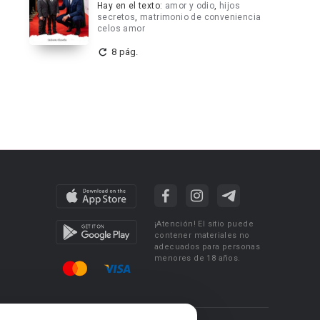
Hay en el texto:
amor y odio
,
hijos
secretos
,
matrimonio de conveniencia
celos amor
8 pág.
¡Atención! El sitio puede
contener materiales no
adecuados para personas
menores de 18 años.