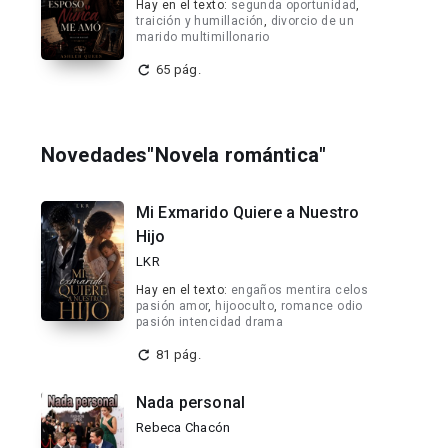
Hay en el texto:
segunda oportunidad
,
traición y humillación
,
divorcio de un
marido multimillonario
65 pág.
Novedades"Novela romántica"
Mi Exmarido Quiere a Nuestro
Hijo
LKR
Hay en el texto:
engaños mentira celos
pasión amor
,
hijooculto
,
romance odio
pasión intencidad drama
81 pág.
Nada personal
Rebeca Chacón