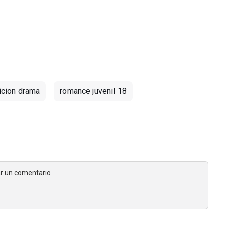
icion drama
romance juvenil 18
jar un comentario