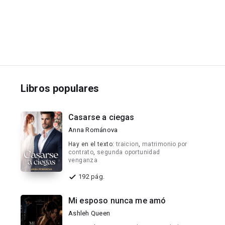
Libros populares
Casarse a ciegas
Anna Románova
Hay en el texto:
traicion
,
matrimonio por
contrato
,
segunda oportunidad
venganza
192 pág.
Mi esposo nunca me amó
Ashleh Queen