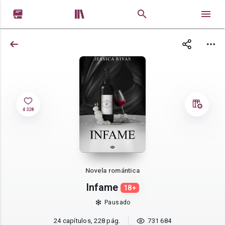


4 328
Novela romántica
Infame
18+
Pausado
24 capítulos, 228 pág.
731 684