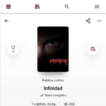


0
Relatos cortos
Infinidad
Texto completo
1 capítulo, 3 pág.
666