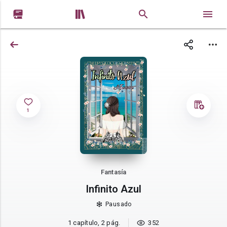


1
Fantasía
Infinito Azul
Pausado
1 capítulo, 2 pág.
352