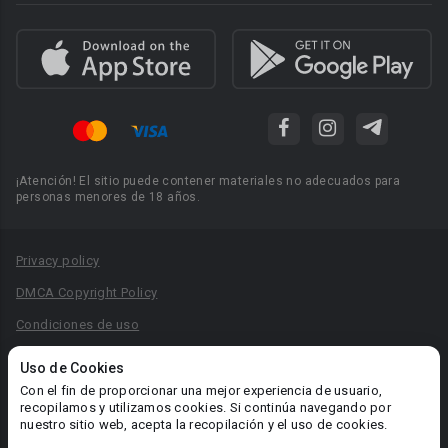
¡Atención! El sitio puede contener materiales no adecuados para
personas menores de 18 años.
Privacy policy
DMCA Copyright Policy
Condiciones de uso
Acuerdo de Privacidad
Uso de Cookies
Reglas para la publicación de libros
Con el fin de proporcionar una mejor experiencia de usuario,
recopilamos y utilizamos cookies. Si continúa navegando por
Área RR.PP.: pr@booknet.com
nuestro sitio web, acepta la recopilación y el uso de cookies.