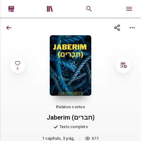


0
Relatos cortos
Jaberim (חברים)
Texto completo
1 capítulo, 3 pág.
611