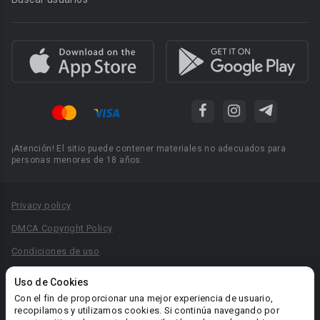
¡Atención! El sitio puede contener materiales no adecuados para
personas menores de 18 años.
Privacy policy
DMCA Copyright Policy
Condiciones de uso
Acuerdo de Privacidad
Uso de Cookies
Reglas para la publicación de libros
Con el fin de proporcionar una mejor experiencia de usuario,
recopilamos y utilizamos cookies. Si continúa navegando por
Área RR.PP.: pr@booknet.com