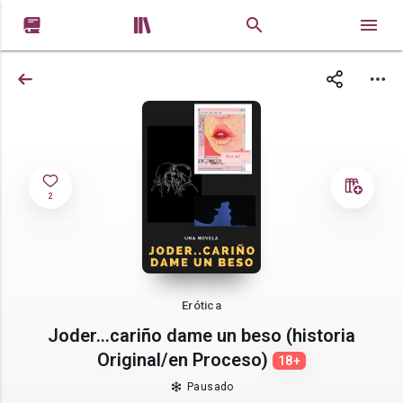


2
Erótica
Joder...cariño dame un beso (historia
Original/en Proceso)
18+
Pausado