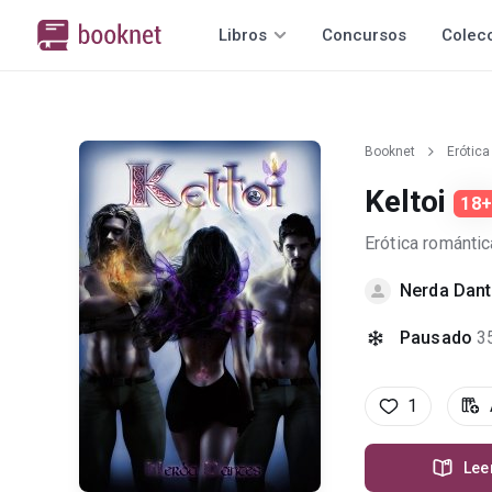
Libros
Concursos
Colec
Booknet
Erótica
Keltoi
18
Erótica romántic
Nerda Dan
Pausado
3
1
Lee