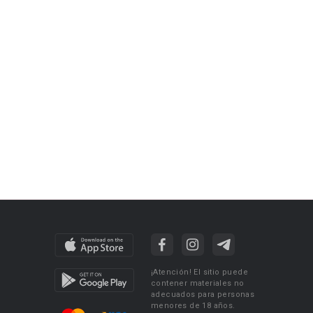
¡Atención! El sitio puede
contener materiales no
adecuados para personas
menores de 18 años.