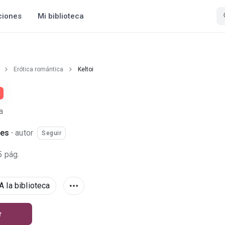
ciones
Mi biblioteca
Erótica romántica
Keltoi
+
a
tes
·
autor
Seguir
5 pág.
A la biblioteca
r