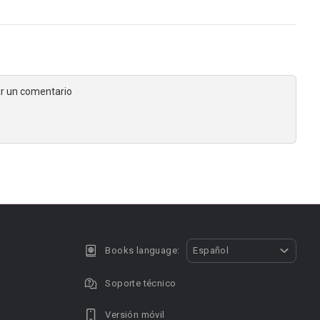
jar un comentario
Books language:
Español
Soporte técnico
Versión móvil