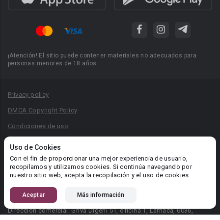
¡Atención! El sitio puede contener materiales no adecuados para
personas menores de 18 años.
Privacy policy
DMCA Copyright Policy
Condiciones de uso
Acuerdo de Privacidad
Uso de Cookies
Reglas para la publicación de libros
Con el fin de proporcionar una mejor experiencia de usuario,
recopilamos y utilizamos cookies. Si continúa navegando por
Área RR.PP.: pr@booknet.com
nuestro sitio web, acepta la recopilación y el uso de cookies.
Aceptar
Más información
© 2026 Booknet. Todos los derechos reservados.
Dirección comercial: Griva Digeni 51, oficina 1, Larnaca, 6036,
Chipre