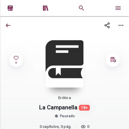


0
Erótica
La Campanella
18+
Pausado
0 capítulos, 0 pág.
0