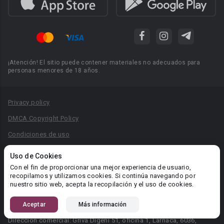
¡Atención! El sitio puede contener materiales no adecuados para
personas menores de 18 años.
Privacy policy
DMCA Copyright Policy
Condiciones de uso
Acuerdo de Privacidad
Uso de Cookies
Reglas para la publicación de libros
Con el fin de proporcionar una mejor experiencia de usuario,
recopilamos y utilizamos cookies. Si continúa navegando por
Área RR.PP.: pr@booknet.com
nuestro sitio web, acepta la recopilación y el uso de cookies.
Aceptar
Más información
© 2026 Booknet. Todos los derechos reservados.
Dirección comercial: Griva Digeni 51, oficina 1, Larnaca, 6036,