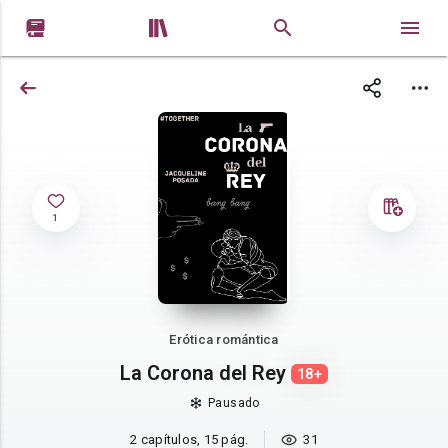


1
Erótica romántica
La Corona del Rey
18+
Pausado
2 capítulos, 15 pág.
31