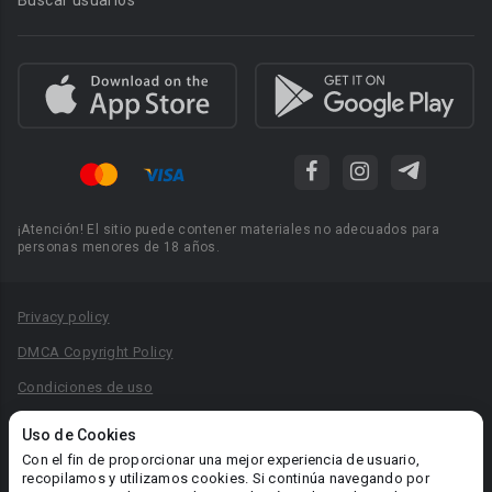
Buscar usuarios
¡Atención! El sitio puede contener materiales no adecuados para
personas menores de 18 años.
Privacy policy
DMCA Copyright Policy
Condiciones de uso
Acuerdo de Privacidad
Uso de Cookies
Reglas para la publicación de libros
Con el fin de proporcionar una mejor experiencia de usuario,
recopilamos y utilizamos cookies. Si continúa navegando por