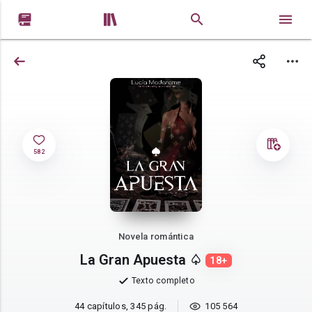


582
Novela romántica
La Gran Apuesta ♤
18+
Texto completo
44 capítulos, 345 pág.
105 564