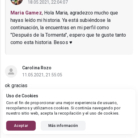
18.05.2021, 22:04:07
Maria Gamez
, Hola Maria, agradezco mucho que
hayas leído mi historia. Ya está subiéndose la
continuación, la encuentras en mi perfil como
"Después de la Tormenta", espero que te guste tanto
como esta historia. Besos ♥
Carolina Rozo
11.05.2021, 21:55:05
ok gracias
Uso de Cookies
Con el fin de proporcionar una mejor experiencia de usuario,
Lucia Madarame
recopilamos y utilizamos cookies. Si continúa navegando por
18.05.2021, 22:02:58
nuestro sitio web, acepta la recopilación y el uso de cookies.
Carolina Rozo
, ♥
Aceptar
Más información