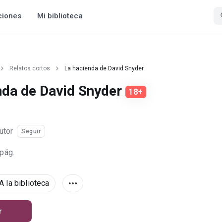
ciones
Mi biblioteca
Relatos cortos
La hacienda de David Snyder
nda de David Snyder
18+
utor
Seguir
 pág.
A la biblioteca
r