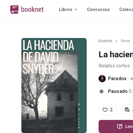
Libros
Concursos
Colec
Booknet
Otros
La hacie
Relatos cortos
Paradox
·
a
Pausado
0
2
Lee