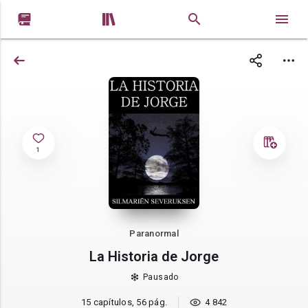


1
Paranormal
La Historia de Jorge
Pausado
15 capítulos, 56 pág.
4 842