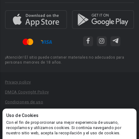
¡Atención! El sitio puede contener materiales no adecuados para
personas menores de 18 años.
Privacy policy
DMCA Copyright Policy
Condiciones de uso
Acuerdo de Privacidad
Uso de Cookies
Reglas para la publicación de libros
Con el fin de proporcionar una mejor experiencia de usuario,
recopilamos y utilizamos cookies. Si continúa navegando por
Área RR.PP.: pr@booknet.com
nuestro sitio web, acepta la recopilación y el uso de cookies.