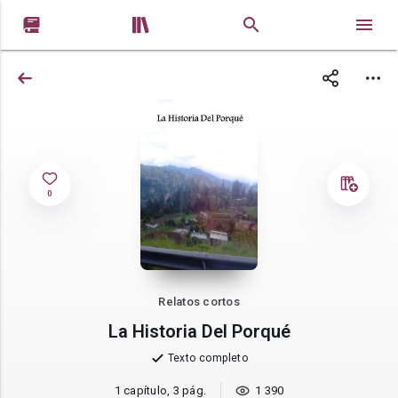


0
Relatos cortos
La Historia Del Porqué
Texto completo
1 capítulo, 3 pág.
1 390