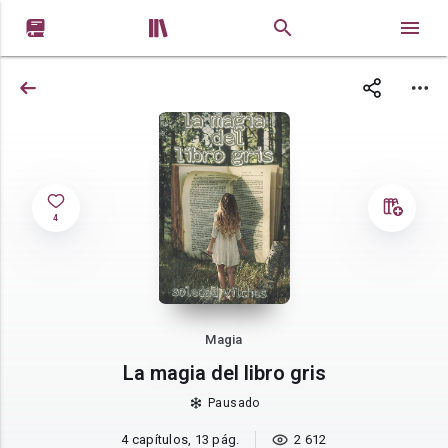


4
Magia
La magia del libro gris
Pausado
4 capítulos, 13 pág.
2 612