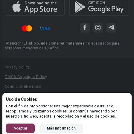
¡Atención! El sitio puede contener materiales no adecuados para
personas menores de 18 años.
Privacy policy
DMCA Copyright Policy
Condiciones de uso
Acuerdo de Privacidad
Uso de Cookies
Reglas para la publicación de libros
Con el fin de proporcionar una mejor experiencia de usuario,
recopilamos y utilizamos cookies. Si continúa navegando por
Área RR.PP.: pr@booknet.com
nuestro sitio web, acepta la recopilación y el uso de cookies.
Aceptar
Más información
© 2026 Booknet. Todos los derechos reservados.