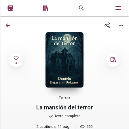


2
Terror
La mansión del terror
Texto completo
2 capítulos, 11 pág.
550