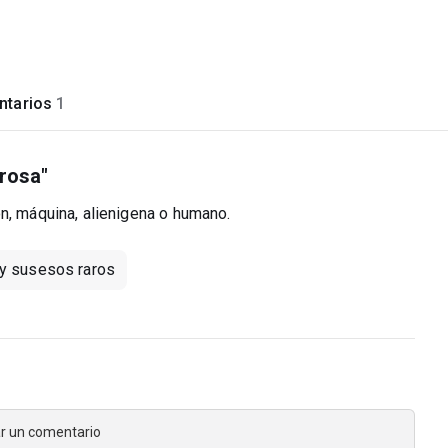
tarios
1
rosa"
n, máquina, alienigena o humano.
 y susesos raros
jar un comentario