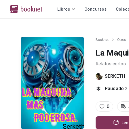
Libros
Concursos
Colec
Booknet
Otros
La Maqu
Relatos cortos
SERKETH
·
Pausado
2
0
Lee