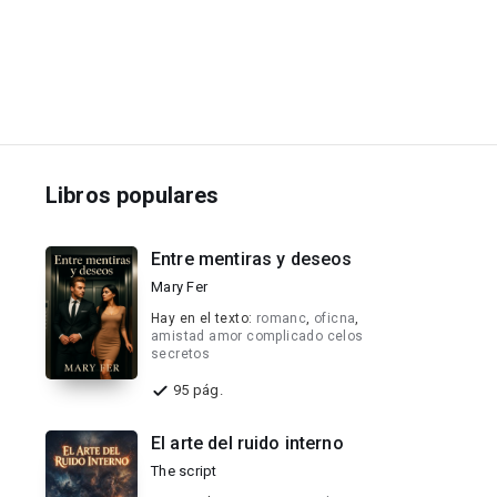
Libros populares
Entre mentiras y deseos
Mary Fer
Hay en el texto:
romanc
,
oficna
,
amistad amor complicado celos
secretos
95 pág.
El arte del ruido interno
The script