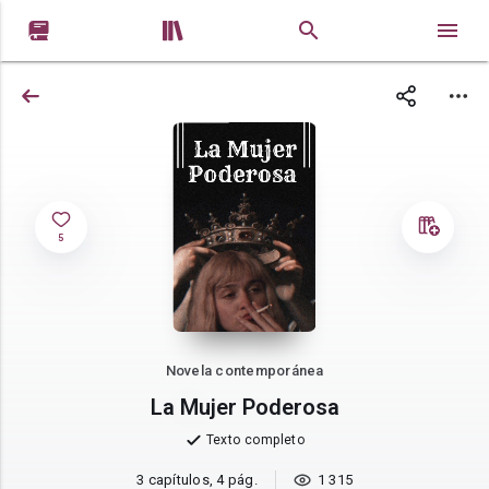


5
Novela contemporánea
La Mujer Poderosa
Texto completo
3 capítulos, 4 pág.
1 315