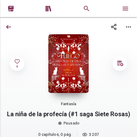


9
Fantasía
La niña de la profecía (#1 saga Siete Rosas)
Pausado
0 capítulos, 0 pág.
3 207