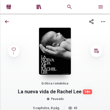


1
Erótica romántica
La nueva vida de Rachel Lee
18+
Pausado
5 capítulos, 8 pág.
45