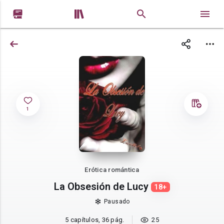


1
Erótica romántica
La Obsesión de Lucy
18+
Pausado
5 capítulos, 36 pág.
25