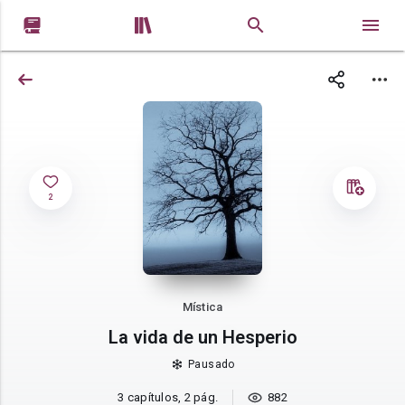


2
Mística
La vida de un Hesperio
Pausado
3 capítulos, 2 pág.
882