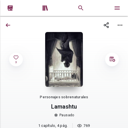


3
Personajes sobrenaturales
Lamashtu
Pausado
1 capítulo, 4 pág.
769