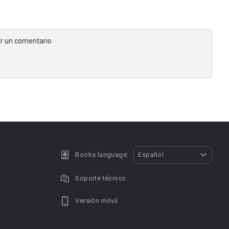
jar un comentario
Books language:
Español
Soporte técnico
Versión móvil