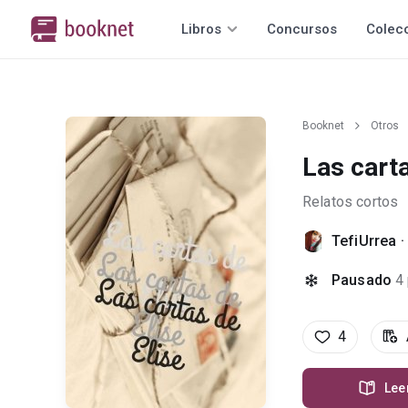
Libros
Concursos
Colec
Booknet
Otros
Las carta
Relatos cortos
TefiUrrea
·
Pausado
4
4
Lee