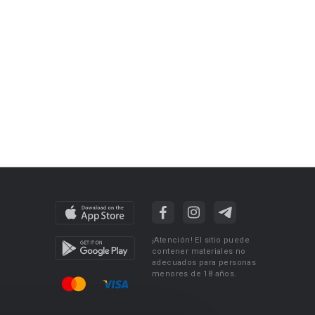
¡Atención! El sitio puede
contener materiales no
adecuados para personas
menores de 18 años.