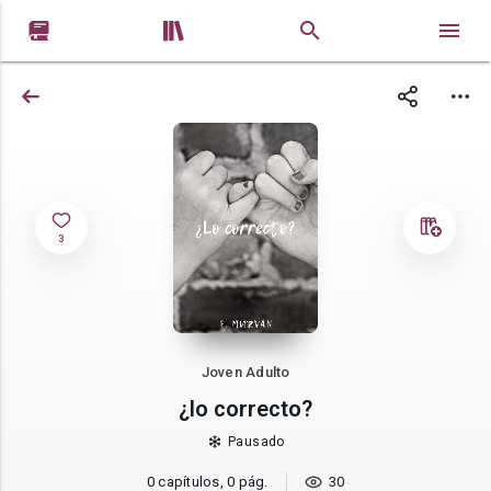


3
Joven Adulto
¿lo correcto?
Pausado
0 capítulos, 0 pág.
30