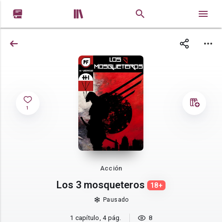


1
Acción
Los 3 mosqueteros
18+
Pausado
1 capítulo, 4 pág.
8