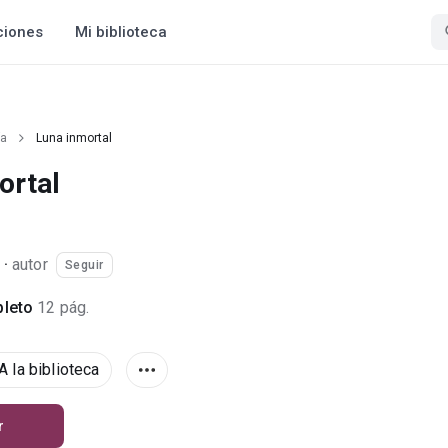
ciones
Mi biblioteca
ía
Luna inmortal
ortal
·
autor
Seguir
leto
12 pág.
A la biblioteca
r