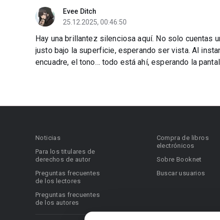
Evee Ditch
25.12.2025, 00:46:50
Hay una brillantez silenciosa aquí. No solo cuentas 
justo bajo la superficie, esperando ser vista. Al insta
encuadre, el tono… todo está ahí, esperando la pantal
Noticias
Compra de libros
electrónicos
Para los titulares de
derechos de autor
Sobre Booknet
Preguntas frecuentes
Buscar usuarios
de los lectores
Preguntas frecuentes
de los autores