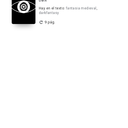
Darx
Hay en el texto:
fantasia medieval
,
darkfantasy
9 pág.