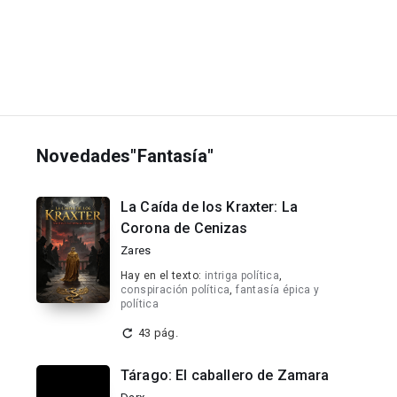
Novedades"Fantasía"
La Caída de los Kraxter: La
Corona de Cenizas
Zares
Hay en el texto:
intriga política
,
conspiración política
,
fantasía épica y
política
43 pág.
Tárago: El caballero de Zamara