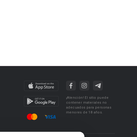
¡Atención! El sitio puede
contener materiales no
adecuados para personas
menores de 18 años.