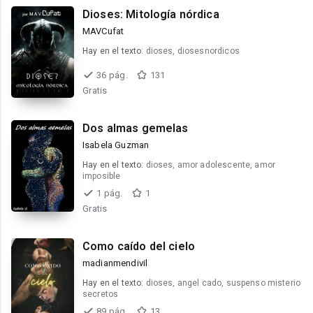
Dioses: Mitología nórdica
MAVCufat
Hay en el texto:
dioses, diosesnordicos
36 pág.
131
Gratis
Dos almas gemelas
Isabela Guzman
Hay en el texto:
dioses, amor adolescente, amor
imposible
1 pág.
1
Gratis
Como caído del cielo
madianmendivil
Hay en el texto:
dioses, angel cado, suspenso misterio
secretos
89 pág.
13