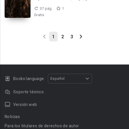
37 pág.
1
Gratis
1
2
3
Books language:
Español
Soporte técnico
Versión web
Noticias
Para los titulares de derechos de autor