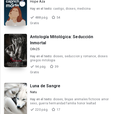
Hope Aza
Hay en el texto:
castigo, dioses, medicina
488 pág.
54
Gratis
Antología Mitológica: Seducción
Inmortal
Crln25
Hay en el texto:
dioses, seduccion y romance, dioses
griegos mitologia
94 pág.
39
Gratis
Luna de Sangre
Natu
Hay en el texto:
dioses, brujas animales ficticios amor
sexo, guerra hermandad familia honor lealtad
220 pág.
17