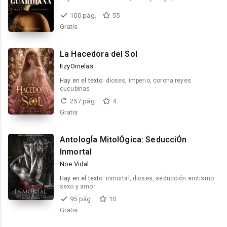
100 pág.
55
Gratis
La Hacedora del Sol
ItzyOrnelas
Hay en el texto:
dioses, imperio, corona reyes
cucubinas
257 pág.
4
Gratis
AntologÍa MitolÓgica: SeducciÓn
Inmortal
Noe Vidal
Hay en el texto:
inmortal, dioses, seducción erotismo
sexo y amor
95 pág.
10
Gratis