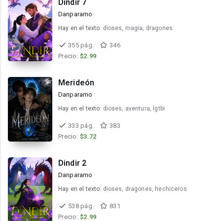
Dindir 7
Danparamo
Hay en el texto:
dioses, magia, dragones
355 pág.
346
Precio:
$2.99
Merideón
Danparamo
Hay en el texto:
dioses, aventura, lgtbi
333 pág.
383
Precio:
$3.72
Dindir 2
Danparamo
Hay en el texto:
dioses, dragones, hechiceros
538 pág.
831
Precio:
$2.99