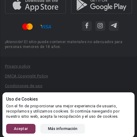
¡Atención! El sitio puede contener materiales no adecuados para
personas menores de 18 años.
Privacy policy
DMCA Copyright Policy
Condiciones de uso
Acuerdo de Privacidad
Uso de Cookies
Reglas para la publicación de libros
Con el fin de proporcionar una mejor experiencia de usuario,
recopilamos y utilizamos cookies. Si continúa navegando por
Área RR.PP.: pr@booknet.com
nuestro sitio web, acepta la recopilación y el uso de cookies.
Aceptar
Más información
© 2026 Booknet. Todos los derechos reservados.