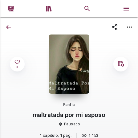


3
Fanfic
maltratada por mi esposo
Pausado
1 capítulo, 1 pág.
1 153