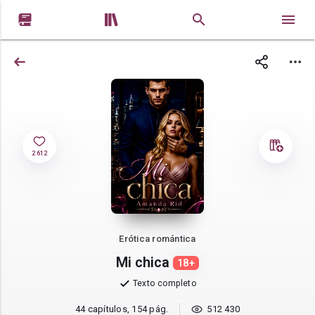


2 612
Erótica romántica
Mi chica
18+
Texto completo
44 capítulos, 154 pág.
512 430